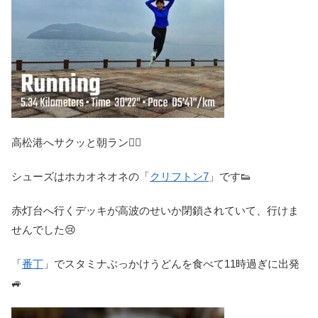
高松港へサクッと朝ラン🏃‍♀️
シューズはホカオネオネの「
クリフトン7
」です👟
赤灯台へ行くデッキが高波のせいか閉鎖されていて、行けま
せんでした😢
「
番丁
」でスタミナぶっかけうどんを食べて11時過ぎに出発
🚙