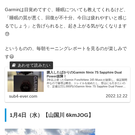
Garminは目覚めてすぐ、睡眠についても教えてくれるけど、
「睡眠の質が悪く、回復が不十分。今日は疲れやすいと感じ
るでしょう」と告げられると、起き上がる気がなくなります
😓
というものの、毎朝モーニングレポートを見るのが楽しみで
す😃
購入したばかりのGarmin fēnix 7S Sapphire Dual
Power故障！
3年以上使ったGarmin ForeAthlete 245 Musicが故障し、保証期間
外なので修理は断念。トレイルを始めたし、登山にも行きたいの
で、定価12万1,000円のGarmin fēnix 7S Sapphire Dual Powerを
購入したのにバックライトがつきません。
2022.12.22
sub4-ever.com
1月4日（水）【山国川 6kmJOG】