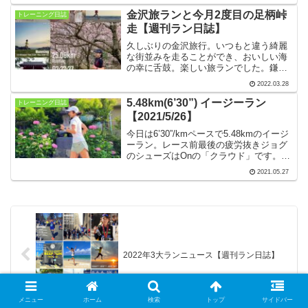
と、夫と一緒に鎌倉七福神巡りランを楽
しみました。【2023年1月9日〜15日】
金沢旅ランと今月2度目の足柄峠
トレーニング日誌
走【週刊ラン日誌】￼
久しぶりの金沢旅行。いつもと違う綺麗
な街並みを走ることができ、おいしい海
の幸に舌鼓。楽しい旅ランでした。鎌倉
に戻ってから、15kmビルドアップ、5km
2022.03.28
ラントリップ、25km峠走と、ポイント練
習をこなしました。【2022年3月21日〜
5.48km(6’30”) イージーラン
トレーニング日誌
27日】
【2021/5/26】
今日は6’30”/kmペースで5.48kmのイージ
ーラン。レース前最後の疲労抜きジョグ
のシューズはOnの「クラウド」です。足
に柔らかい砂浜から和賀江島、光明寺、
2021.05.27
小坪トンネルと、海岸周辺の工事中ポイ
ントなどをパトロールするコースを走り
ました。
2022年3大ランニュース【週刊ラン日誌】
メニュー
ホーム
検索
トップ
サイドバー