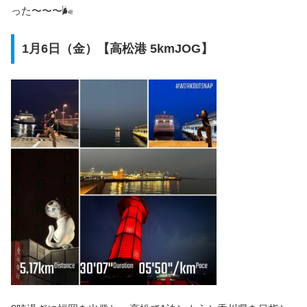
った〜〜〜🌬
1月6日（金）【高松港 5kmJOG】