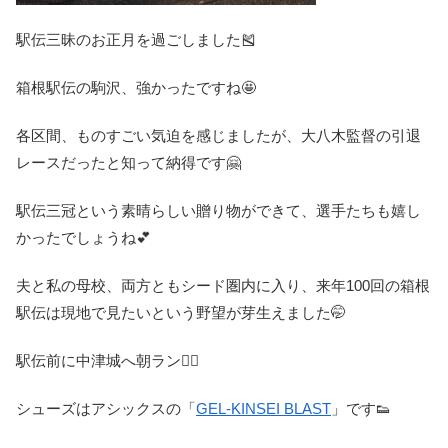
駅伝三昧のお正月を過ごしました🎽
箱根駅伝の駒沢、強かったですね🤩
各区間、ものすごい気迫を感じましたが、大八木監督の引退
レースだったと知って納得です🤗
駅伝三冠という素晴らしい贈り物ができて、選手たちも嬉し
かったでしょうね💕
夫と私の母校、両方ともシード圏内に入り、来年100回の箱根
駅伝は現地で見たいという野望が芽生えました🤭
駅伝前に中津城へ朝ラン🏃‍♀️
シューズはアシックスの「
GEL-KINSEI BLAST
」です👟