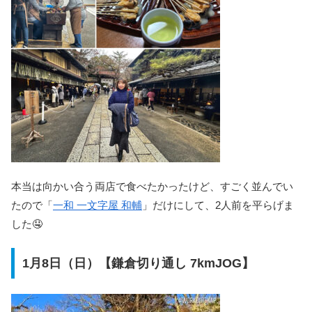
本当は向かい合う両店で食べたかったけど、すごく並んでい
たので「
一和 一文字屋 和輔
」だけにして、2人前を平らげま
した🤤
1月8日（日）【鎌倉切り通し 7kmJOG】