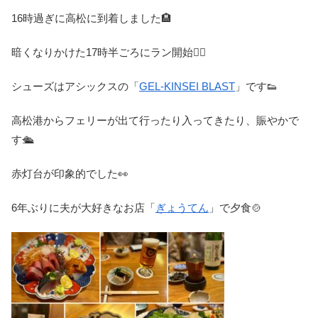
16時過ぎに高松に到着しました🏨
暗くなりかけた17時半ごろにラン開始🏃‍♀️
シューズはアシックスの「
GEL-KINSEI BLAST
」です👟
高松港からフェリーが出て行ったり入ってきたり、賑やかで
す🛳
赤灯台が印象的でした👀
6年ぶりに夫が大好きなお店「
ぎょうてん
」で夕食🍲