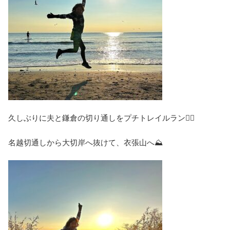
久しぶりに夫と鎌倉の切り通しをプチトレイルラン🏃‍♀️
名越切通しから大切岸へ抜けて、衣張山へ⛰