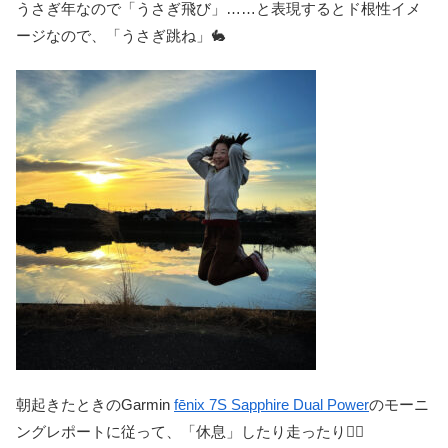
うさぎ年なので「うさぎ飛び」……と表現するとド根性イメ
ージなので、「うさぎ跳ね」🐇
朝起きたときのGarmin
fēnix 7S Sapphire Dual Power
のモーニ
ングレポートに従って、「休息」したり走ったり🏃‍♀️