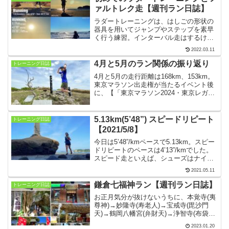
ァルトレク走【週刊ラン日誌】￼
ラダートレーニングは、はしごの形状の
器具を用いてジャンプやステップを素早
く行う練習。インターバル走はするけれ
ど、起伏のある不整地をみんなでスピー
2022.03.11
ドの変化をつけながら走るファルトレク
も初めてで、相当疲れました。【2022年
4月と5月のラン関係の振り返り
トレーニング日誌
2月21日〜27日】
4月と5月の走行距離は168km、153km。
東京マラソン出走権が当たるイベント後
に、【「東京マラソン2024・東京レガシ
ーハーフマラソン2023出走権」の抽選結
果（当選）のご案内】メールが届いて喜
んでいたところ……。【2023年4〜5月】
5.13km(5’48”) スピードリピート
トレーニング日誌
【2021/5/8】
今日は5’48”/kmペースで5.13km。スピー
ドリピートのペースは4’13”/kmでした。
スピード走といえば、シューズはナイキ
の「ズームフライ フライニット」。今日
2021.05.11
は材木座海岸から若江島を経由し、逗子
マリーナで30秒のインターバルです。
鎌倉七福神ラン【週刊ラン日誌】
トレーニング日誌
お正月気分が抜けないうちに、本覚寺(夷
尊神)→妙隆寺(寿老人)→宝戒寺(毘沙門
天)→鶴岡八幡宮(弁財天)→浄智寺(布袋
尊)→長谷寺(大黒天)→御霊神社(福禄寿)
2023.01.20