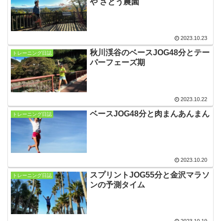
や さとう農園
2023.10.23
秋川渓谷のベースJOG48分とテー
トレーニング日誌
パーフェーズ期
2023.10.22
ベースJOG48分と肉まんあんまん
トレーニング日誌
2023.10.20
スプリントJOG55分と金沢マラソ
トレーニング日誌
ンの予測タイム