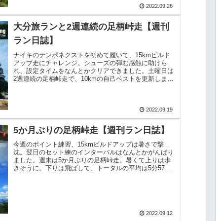
2022.09.26
大分旅ランと2週連続の足柄峠走【週刊
ラン日誌】￼
ナイキのテンポネクストを初めて履いて、15kmビルド
アップ走にチャレンジ。シューズの弾む感触に助けら
れ、設定タイムをなんとかクリアできました。土曜日は
2週連続の足柄峠走で、10kmの自己ベストを更新しまし
た。【2022年9月12日〜18日】
2022.09.19
5か月ぶりの足柄峠走【週刊ラン日誌】
今週のポイント練習、15kmビルドアップは暑さで撃
沈。翌日のセット練のインターバルはなんとかがんばり
ました。週末は5か月ぶりの足柄峠走。暑くて上りは歩
きそうに。下りは飛ばして、トータルの平均は5分57秒
でした。【2022年9月5日〜11日】
2022.09.12