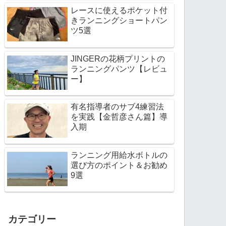
レースに使えるポケット付
きランニングショートパン
ツ5選
JINGERの花柄プリントの
ランニングパンツ【レビュ
ー】
有名指導者のサブ4練習法
を実践【金哲彦さん篇】導
入期
ランニング用給水ボトルの
選び方のポイント＆お勧め
9選
カテゴリー