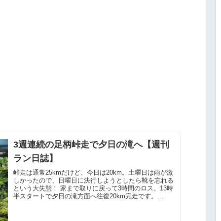
3週連続の足柄峠走で夕日の滝へ￼【週刊
ラン日誌】
峠走は通常25kmだけど、今日は20km。土曜日は雨が激
しかったので、日曜日に決行しようとしたら靴を忘れる
という大失態！ 家まで取りに戻って3時間のロス。13時
半スタートで夕日の滝方面へ往復20km完走です。
【2022年9月19日〜25日】