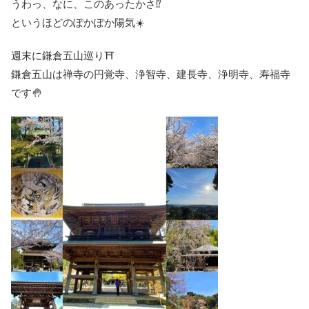
うわっ、なに、このあったかさ⁉️
というほどのぽかぽか陽気☀️
週末に鎌倉五山巡り⛩
鎌倉五山は禅寺の円覚寺、浄智寺、建長寺、浄明寺、寿福寺
です🤚