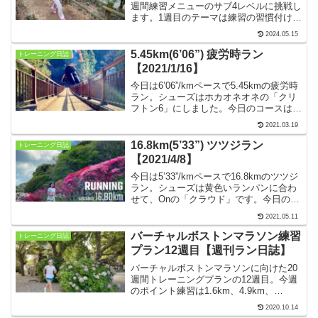
週間練習メニューのサブ4レベルに挑戦し
ます。1週目のテーマは練習の習慣付け。
週2回のポイント練習で100％の力を発揮
2024.05.15
するために、つなぎ練習のジョグで走力
を保ちつつ、オフ日に疲労を抜くのがポ
5.45km(6’06”) 疲労時ラン
トレーニング日誌
イントです。
【2021/1/16】
今日は6’06”/kmペースで5.45kmの疲労時
ラン。シューズはホカオネオネの「クリ
フトン6」にしました。今日のコースは東
京都の緑豊かな秋川渓谷。お墓参りのた
2021.03.19
めに毎月一度は必ず訪れます。近くにあ
る瀬音の湯とセットの温泉ランを楽しみ
16.8km(5’33”) ツツジラン
トレーニング日誌
ました。
【2021/4/8】
今日は5’33”/kmペースで16.8kmのツツジ
ラン。シューズは黄色いランパンに合わ
せて、Onの「クラウド」です。今日のコ
ースは材木座海岸から逗子を経由して葉
2021.05.11
山御用邸前で左折し、ツツジ咲き乱れる
花の木公園を目的地とした17kmコースで
バーチャルボストンマラソン練習
トレーニング日誌
す。
プラン12週目【週刊ラン日誌】
バーチャルボストンマラソンに向けた20
週間トレーニングプランの12週目。今週
のポイント練習は1.6km、4.9km、
5’10”で3分のインターバル3日。あとはつ
2020.10.14
なぎジョグ2日、クロストレーニングとオ