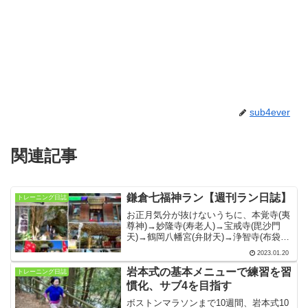
sub4ever
関連記事
鎌倉七福神ラン【週刊ラン日誌】
トレーニング日誌
お正月気分が抜けないうちに、本覚寺(夷
尊神)→妙隆寺(寿老人)→宝戒寺(毘沙門
天)→鶴岡八幡宮(弁財天)→浄智寺(布袋
尊)→長谷寺(大黒天)→御霊神社(福禄寿)
2023.01.20
と、夫と一緒に鎌倉七福神巡りランを楽
しみました。【2023年1月9日〜15日】
岩本式の基本メニューで練習を習
トレーニング日誌
慣化、サブ4を目指す
ボストンマラソンまで10週間、岩本式10