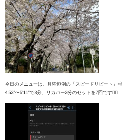
今日のメニューは、月曜恒例の「スピードリピート」💨
4’53”〜5’11”で3分、リカバー3分のセットを7回です🏃‍♀️