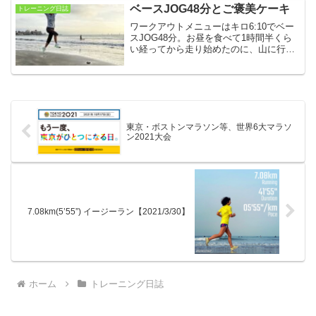
フ各1日。Garminがまた故障しました。
ベースJOG48分とご褒美ケーキ
トレーニング日誌
ワークアウトメニューはキロ6:10でベー
スJOG48分。お昼を食べて1時間半くら
い経ってから走り始めたのに、山に行こ
うと向かううちに胸がムカムカしてきま
した。山道を歩いていたら気持ち悪さが
最高潮に。しばらくしたら普通に走れて
48分終了です。
東京・ボストンマラソン等、世界6大マラソ
ン2021大会
7.08km(5’55”) イージーラン【2021/3/30】
ホーム
トレーニング日誌