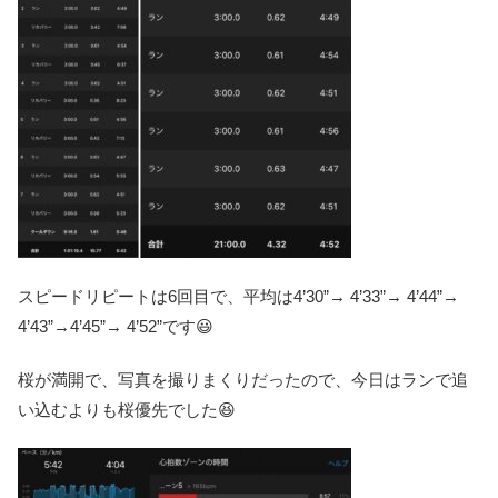
スピードリピートは6回目で、平均は4’30”→ 4’33”→ 4’44”→
4’43”→4’45”→ 4’52”です😃
桜が満開で、写真を撮りまくりだったので、今日はランで追
い込むよりも桜優先でした😆