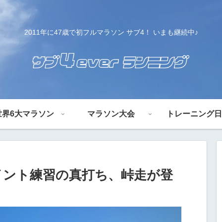
2011年に47歳で初フルマラソン サブ4！ いまも継続中♪
世界6大マラソン
マラソン大会
トレーニング日
イント練習の真打ち、峠走が登