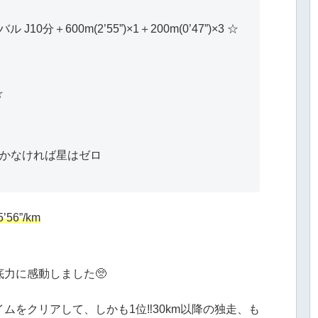
分＋600m(2’55”)×1＋200m(0’47”)×3 ☆︎︎
☆
かなければ星はゼロ
56”/km
力に感動しました🥺
をクリアして、しかも1位‼️30km以降の独走、も