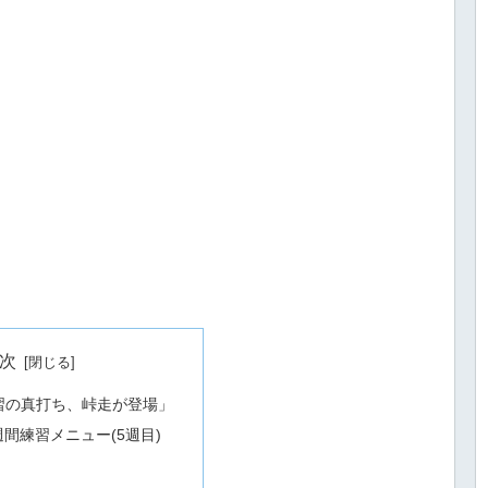
次
習の真打ち、峠走が登場」
週間練習メニュー(5週目)