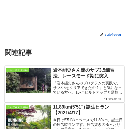
sub4ever
関連記事
岩本能史さん流のサブ3.5練習
トレーニング日誌
法、レースモード期に突入
「岩本能史さんのプログラムの実践で、
サブ3.5をクリアできたの？」と気になっ
ている方へ。15kmビルドアップと足柄峠
走というポイント練習を積むことで、自
2024.05.15
分の弱点を見つけて克服したり、意外な
強みにウキウキしたり、着実に成長を実
11.89km(5’51”) 誕生日ラン
トレーニング日誌
感できます！
【2021/4/17】
今日は5’51”/kmペースで11.89km、誕生日
の疲労時ランです。疲労抜きのゆったり