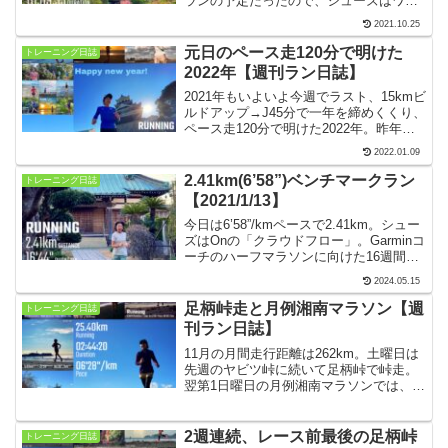
ランの予定だったので、シューズはワー
クマンの「アスレシューズ ハイバウン
2021.10.25
ス」にしました。材木座海岸から海蔵寺
を経て覚園寺、鎌倉宮を回って家に戻り
元日のペース走120分で明けた
トレーニング日誌
ました。
2022年【週刊ラン日誌】
2021年もいよいよ今週でラスト、15kmビ
ルドアップ→J45分で一年を締めくくり、
ペース走120分で明けた2022年。昨年は
一度もフルを走れなかったので、今年は
2022.01.09
リアルレースに出られますように。
【2021年12月27日〜2022年1月2日】
2.41km(6’58”)ベンチマークラン
トレーニング日誌
【2021/1/13】
今日は6’58”/kmペースで2.41km。シュー
ズはOnの「クラウドフロー」。Garminコ
ーチのハーフマラソンに向けた16週間の
ワークアウトスケジュールを実践するこ
2024.05.15
とにしました。初日の今日は、自宅近く
をサクッと9分間のベンチマークラン。
足柄峠走と月例湘南マラソン【週
トレーニング日誌
刊ラン日誌】
11月の月間走行距離は262km。土曜日は
先週のヤビツ峠に続いて足柄峠で峠走。
翌第1日曜日の月例湘南マラソンでは、
1・3・5・10kmの計19kmを走るつもり
が、足が疲れていたので5kmのみにしま
した。【2021年11月29日〜12月5日】
2週連続、レース前最後の足柄峠
トレーニング日誌