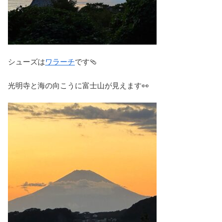
シューズは
ワラーチ
です🩴
光明寺と海の向こうに富士山が見えます👀