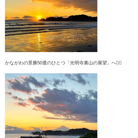
かながわの景勝50選のひとつ「光明寺裏山の展望」へ🏃‍♀️