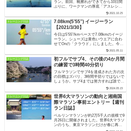
ラン。前回、靴擦れができてから10日間
ぶりに、ワークマンの厚底「アスレシュ
ーズ ハイバウンス」を履きました。今日
2021.10.25
のコースは材木座海岸から宝戒寺、鶴岡
八幡宮、寿福寺と廻るお花巡りコースで
7.08km(5’55”) イージーラン
トレーニング日誌
す。
【2021/3/30】
今日は5’55”/kmペースで7.08kmのイージ
ーラン。シューズは黄色いウエアに合わ
せてOnの「クラウド」にしました。今日
のコースは、材木座海岸から波打ち際を
2021.05.11
逗子方向や鎌倉の坂の上方向へ行ったり
来たりする海岸ラン。まだまだ桜もきれ
初フルでサブ4、その後の4か月間
トレーニング日誌
いです！
の練習で3時間40分切り
フルマラソンでサブ4を達成された方の次
の目標はズバリ、3時間半切りではないで
しょうか。サブ4までは努力すれば誰でも
手が届くといわれますが、サブ3.5への道
2024.05.15
は厳しいものです。4か月後のレースに向
けて、サブ3.5目標のトレーニングを開始
世界6大マラソンの動向と湘南国
トレーニング日誌
します！
際マラソン事前エントリー【週刊
ラン日誌】
ベルリンマラソンが約2万5千人の規模で9
月26日に開催されました。世界6大マラソ
ンのうち、東京マラソンだけが春に再延
期、他の5大会は変更なく開催予定です。