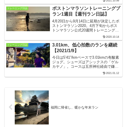
2021.10.06
ボストンの次回エントリーは11月8日に始
まります。【2021年9月27日〜10月3日】
ボストンマラソントレーニングプ
トレーニング日誌
ラン1週目【週刊ラン日誌】
4月20日から9月14日に延期が決定したボ
ストンマラソン2020。4月下旬からボス
トンマラソン公式20週間トレーニングプ
ランに挑戦します。目標タイム3時間45
2020.10.14
分、レベルは3(週6日練習)。緊急事態宣
言下ですから無理のない範囲でトライし
3.01km、低心拍数のランを継続
トレーニング日誌
ます。
【2021/1/9】
今日は5’41”/kmペースで3.01kmの有酸素
ジョグ。シューズはアシックスの「ゲル
カヤノ」。コースは五所神社経由で鎌倉
駅方面へ向かう3kmのコース。鎌倉駅東
2021.01.12
口のレンバイ内のお店へのお買い物ラン
です。荷物を抱えた帰り道は気合を入れ
ました。
福岡に帰省し、暖かな年末ラン