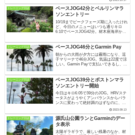
が白神山地の舞茸を大量に送ってくれた
ので、天ぷらや鍋、炊き込みご飯でいた
ベースJOG42分とベルリンマラ
トレーニング日誌
だきました。
ソンエントリー
10/19までピークフェーズ期に入ったけれ
ど、今日のメニューはいつも通りキロ
6:10でベースJOG42分。材木座海岸から
鎌倉駅を通り越して海蔵寺へ。記念すべ
き50回大会となる2024年度のベルリンマ
ラソンに基準タイム枠でエントリーしま
ベースJOG46分とGarmin Pay
トレーニング日誌
した。
朝からの大雨が夕方には霧雨になり、逗
子マリーナで46分JOG。気温は22度で涼
しい。Garmin Payで支払いできるし、音
楽もAmazon musicで聴けるので、Apple
Watchは写真撮影のリモート操作で利用
するだけになりました。
ベースJOG39分とボストンマラ
トレーニング日誌
ソンエントリー開始
今日はキロ6:05で39分のJOG。HRVステ
ータスがようやくアンバランスからバラ
ンスに変わって絶好調のはずなのに、写
真撮影を理由に休んでばかりでした。
2023.09.13
2024年のボストンマラソンのエントリー
登録が始まりました。今日からわずか5日
源氏山公園ランとGarminのデー
トレーニング日誌
間です。
タ表示
太陽ギラギラで、厳しい残暑のなか、材