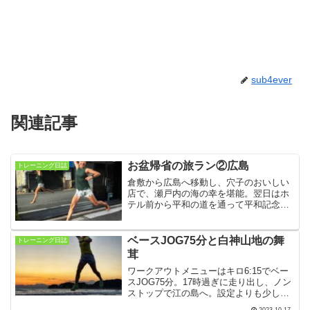
sub4ever
関連記事
お盆帰省の旅ラン②広島
トレーニング日誌
倉敷から広島へ移動し、穴子のおいしい
店で、瀬戸内の海の幸を堪能。翌日はホ
テル前から平和の道を通って平和記念公
園、原爆ドームを経由し、旧太田川沿い
へ朝ラン。その後、朝10時営業開始の
「お好み焼き 八昌」でお好み焼きを平ら
ベースJOG75分と白神山地の舞
トレーニング日誌
げ、福岡へ向かいます。
茸
ワークアウトメニューはキロ6:15でベー
スJOG75分。17時過ぎに走り出し、ノン
ストップで江の島へ。設定よりも少しだ
けペースを上げられました。青森の友人
2023.10.17