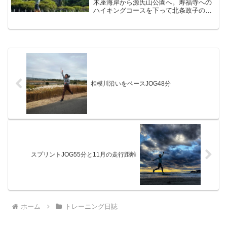
木座海岸から源氏山公園へ。寿福寺への
ハイキングコースを下って北条政子のお
墓を見学し、すっかりお散歩モードにな
りました。上下動比や上下動、接地時間
など、Garminのデータの表示が変わった
ようで、新鮮です。
相模川沿いをベースJOG48分
スプリントJOG55分と11月の走行距離
ホーム
トレーニング日誌