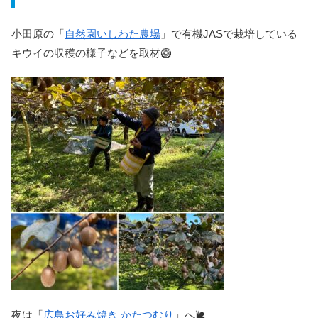
小田原の「
自然園いしわた農場
」で有機JASで栽培している
キウイの収穫の様子などを取材🥝
夜は「
広島お好み焼き かたつむり
」へ🐌