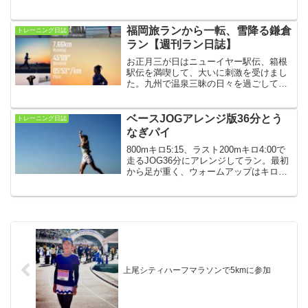
「ズームフライ フライニット」。そろそ
ろ違うシューズも欲しいな。今日は逗子
マリーナで30秒のインターバルです。
福岡旅ランから一転、雪降る鎌倉
トレーニング日誌
ラン【週刊ラン日誌】
お正月三が日はニューイヤー駅伝、箱根
駅伝を満喫して、大いに刺激を受けまし
た。九州で温泉三昧の日々を過ごして疲
れを癒やし、鎌倉に戻ったら雪！ 寒さに
震えながら、15kmビルドアップのセット
練メニューをこなしました。【2022年1
ベースJOGアレンジ版36分とう
トレーニング日誌
月3日〜9日】
なぎパイ
800mキロ5:15、ラスト200mキロ4:00で
走るJOG36分にアレンジしてラン。最初
から足が重く、ウォームアップはキロ
6:14、200mダッシュは苦しすぎました。
春華堂のうなぎパイが大好きで、気がつ
くと軽く10枚くらい食べちゃいます。
上尾シティハーフマラソンで5kmに参加