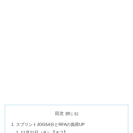
目次
スプリントJOG54分とRFAの負荷UP
11月21日（火）【オフ】