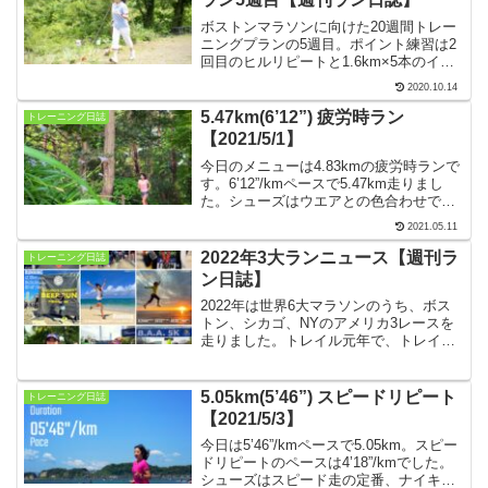
ボストンマラソンに向けた20週間トレー
ニングプランの5週目。ポイント練習は2
回目のヒルリピートと1.6km×5本のイン
ターバル。5月の走行距離は300kmを超え
2020.10.14
ました。週半ばに実地開催の中止が決
定、9月にバーチャルレース開催と決まり
5.47km(6’12”) 疲労時ラン
トレーニング日誌
ました。
【2021/5/1】
今日のメニューは4.83kmの疲労時ランで
す。6’12”/kmペースで5.47km走りまし
た。シューズはウエアとの色合わせで、
Onの「Cloudflow」です。今日のコース
2021.05.11
は、材木座海岸〜妙本寺〜本覚寺〜若宮
大路公園と回る5kmコースです。
2022年3大ランニュース【週刊ラ
トレーニング日誌
ン日誌】
2022年は世界6大マラソンのうち、ボス
トン、シカゴ、NYのアメリカ3レースを
走りました。トレイル元年で、トレイル
レースに初チャレンジ。5月末に念願のワ
ラーチを購入して素足サンダルランには
まりました。【2022年12月25日〜12月31
5.05km(5’46”) スピードリピート
トレーニング日誌
日】
【2021/5/3】
今日は5’46”/kmペースで5.05km。スピー
ドリピートのペースは4’18”/kmでした。
シューズはスピード走の定番、ナイキの