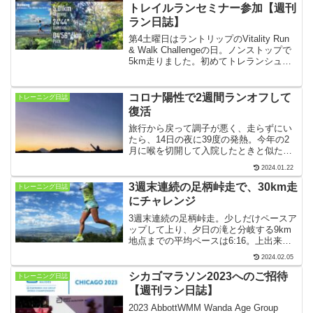
くれました。
トレイルランセミナー参加【週刊
ラン日誌】
第4土曜日はラントリップのVitality Run
& Walk Challengeの日。ノンストップで
5km走りました。初めてトレランシュー
ズを購入し、日曜日には初級のトレイル
ランセミナーに参加しました。【2021年
10月18日〜24日】
コロナ陽性で2週間ランオフして
トレーニング日誌
復活
旅行から戻って調子が悪く、走らずにい
たら、14日の夜に39度の発熱。今年の2
月に喉を切開して入院したときと似た症
状で焦りました。結局、コロナ陽性で、
2024.01.22
22日に2週間ぶりにランを再開。25日の
39分のベースJOGは、キロ6:13が精一杯
3週末連続の足柄峠走で、30km走
トレーニング日誌
でした。
にチャレンジ
3週末連続の足柄峠走。少しだけペースア
ップして上り、夕日の滝と分岐する9km
地点までの平均ペースは6:16。上出来で
す。足柄万葉公園、足柄城址で止まら
2024.02.05
ず、ノンストップで15km地点の誓いの鐘
へ。復路はどっと疲れが出たので、休み
シカゴマラソン2023へのご招待
トレーニング日誌
つつ戻りました。
【週刊ラン日誌】
2023 AbbottWMM Wanda Age Group