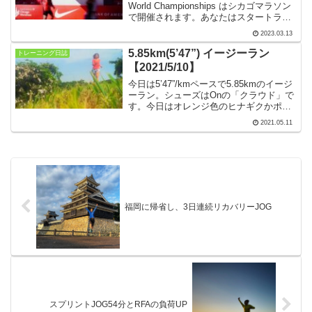
World Championships はシカゴマラソン
で開催されます。あなたはスタートライ
ンに立つチャンスを獲得しましたという
2023.03.13
メールが届きました。【2023年3月1日〜
12日】
5.85km(5’47”) イージーラン
トレーニング日誌
【2021/5/10】
今日は5’47”/kmペースで5.85kmのイージ
ーラン。シューズはOnの「クラウド」で
す。今日はオレンジ色のヒナギクかポピ
ーがきれいに咲いているかなあと期待し
2021.05.11
て、小坪漁港から坂を登って住宅地の先
へ。でも、花は咲いていなくて緑の野原
でした。
福岡に帰省し、3日連続リカバリーJOG
スプリントJOG54分とRFAの負荷UP