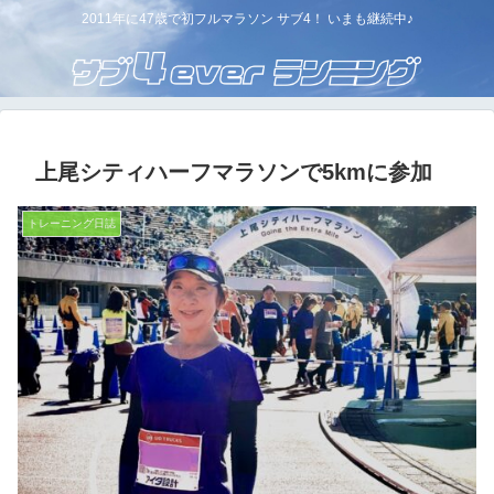
2011年に47歳で初フルマラソン サブ4！ いまも継続中♪
上尾シティハーフマラソンで5kmに参加
トレーニング日誌