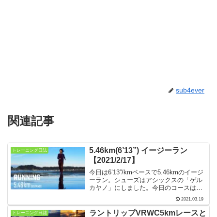
sub4ever
関連記事
5.46km(6’13”) イージーラン
トレーニング日誌
【2021/2/17】
今日は6’13”/kmペースで5.46kmのイージ
ーラン。シューズはアシックスの「ゲル
カヤノ」にしました。今日のコースは強
い海風を避けて材木座海岸から安国論
2021.03.19
寺、妙法寺、大寶寺と巡る鎌倉街中コー
スです。大寶寺では咲き誇る花が迎えて
ラントリップVRWC5kmレースと
トレーニング日誌