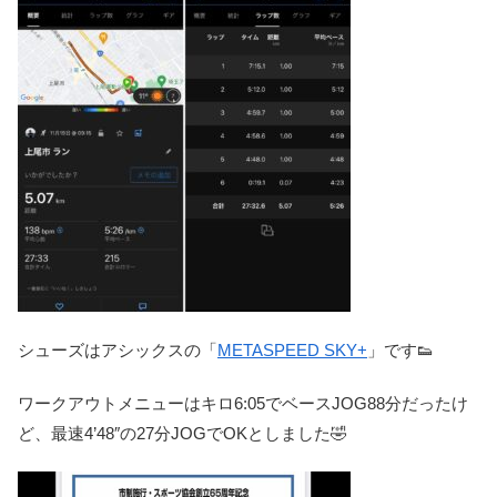
シューズはアシックスの「
METASPEED SKY+
」です👟
ワークアウトメニューはキロ6:05でベースJOG88分だったけ
ど、最速4’48″の27分JOGでOKとしました🤣