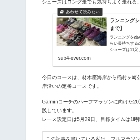
シューズはロング走でも気持ちよく走れる
ランニングシ
まで】
ランニングを始
らい長持ちする
シューズは11
したので、少な
sub4-ever.com
今日のコースは、材木座海岸から稲村ヶ崎
岸沿いの定番コースです。
Garminコーチのハーフマラソンに向けた
践しています。
レース設定日は5月29日、目標タイムは1時
この記事を書いている私は、フルマラソン