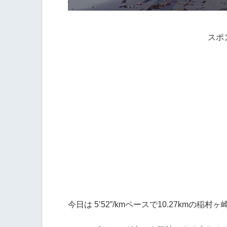
スポ
今日は 5’52”/kmペースで10.27kmの稲村