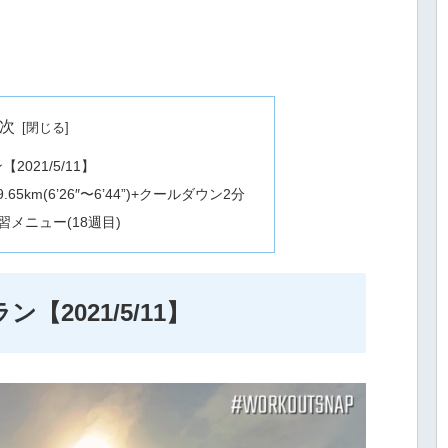
次
ン【2021/5/11】
5km(6’26″〜6’44”)+クールダウン2分
習メニュー(18週目)
ラン【2021/5/11】