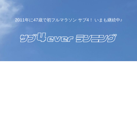
2011年に47歳で初フルマラソン サブ4！ いまも継続中♪