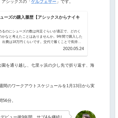
、アシックスの「
ゲルフェザー
」です。
ューズの購入履歴【アシックスからナイキ
めるのにシューズの数は何足ぐらいが適正で、どのく
のかなと考えたことはありませんか。9年間で購入した
足、出費は18万円くらいです。交代で履くことで長持ち
くとも3足ほどは保有しましょう。
2020.05.24
公園を通り越し、七里ヶ浜の少し先で折り返す、海
20週間のワークアウトスケジュールを1月13日から実
間56分。
デビュー後9年間、サブ4を継続し