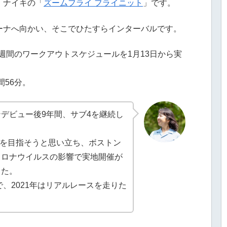
、ナイキの「
ズームフライ フライニット
」です。
ーナへ向かい、そこでひたすらインターバルです。
20週間のワークアウトスケジュールを1月13日から実
間56分。
デビュー後9年間、サブ4を継続し
加を目指そうと思い立ち、ボストン
コロナウイルスの影響で実地開催が
した。
で、2021年はリアルレースを走りた