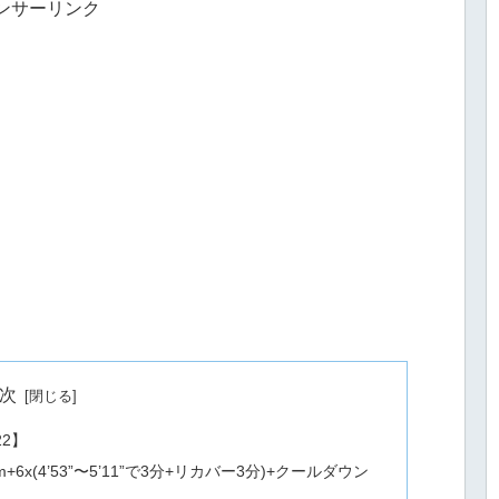
ンサーリンク
次
22】
6x(4’53”〜5’11”で3分+リカバー3分)+クールダウン