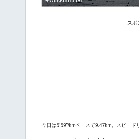
スポ
今日は5’59”/kmペースで9.47km。スピー