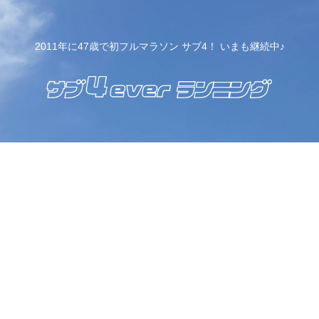
2011年に47歳で初フルマラソン サブ4！ いまも継続中♪