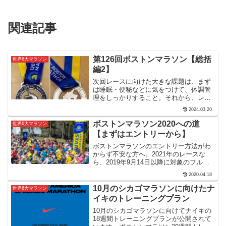
関連記事
第126回ボストンマラソン【総括
世界6大マラソン
編2】￼
次回レースに向けた大きな課題は、まず
は睡眠・便秘などに気をつけて、体調管
理をしっかりすること。それから、レー
ス前の給食の量やタイミングを再検討す
2024.03.20
ること。漢方や痛み止めを飲むなど、脚
攣り予防と対策を心がけ、レース中のジ
ボストンマラソン2020への道
世界6大マラソン
ェル補給を忘れないこと。
【まずはエントリーから】
ボストンマラソンのエントリー方法がわ
からず不安な方へ。2021年のレースな
ら、2019年9月14日以降に対象のフルマ
ラソンで基準タイムを満たせば、エント
2020.04.18
リー期間内に申請できます。実際に2020
年にエントリーした体験を元に、方法を
10月のシカゴマラソンに向けたナ
世界6大マラソン
紹介します。
イキのトレーニングプラン
10月のシカゴマラソンに向けてナイキの
18週間トレーニングプランが公開されて