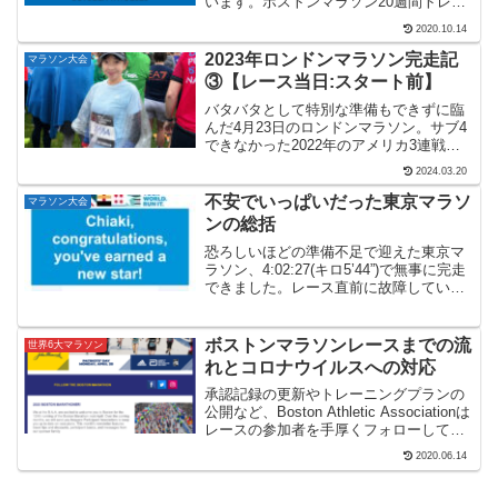
います。ボストンマラソン20週間トレー
ニングプランを実行して勉強になりまし
2020.10.14
た。目標レースに向けて世界6大マラソン
トレーニングプランを活用してみてはい
2023年ロンドンマラソン完走記
マラソン大会
かがでしょうか。
③【レース当日:スタート前】
バタバタとして特別な準備もできずに臨
んだ4月23日のロンドンマラソン。サブ4
できなかった2022年のアメリカ3連戦の
リベンジを果たせるか、ドキドキ。ニュ
2024.03.20
ーヨークシティマラソンでは雨がパラつ
いたけど、ずっと雨が降るフルマラソン
不安でいっぱいだった東京マラソ
マラソン大会
は初体験でした。
ンの総括
恐ろしいほどの準備不足で迎えた東京マ
ラソン、4:02:27(キロ5’44”)で無事に完走
できました。レース直前に故障していて
も完走できるとわかったことを収穫と言
えるかどうか微妙です。世界6大マラソン
はベルリンマラソンを残すのみとなりま
ボストンマラソンレースまでの流
世界6大マラソン
した。
れとコロナウイルスへの対応
承認記録の更新やトレーニングプランの
公開など、Boston Athletic Associationは
レースの参加者を手厚くフォローしてく
れます。コロナウイルスによる延期と返
2020.06.14
金なども、歴史と伝統あるボストンマラ
ソンならではの真摯な対応です。