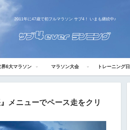
2011年に47歳で初フルマラソン サブ4！ いまも継続中♪
世界6大マラソン
マラソン大会
トレーニング日
帳』メニューでペース走をクリ