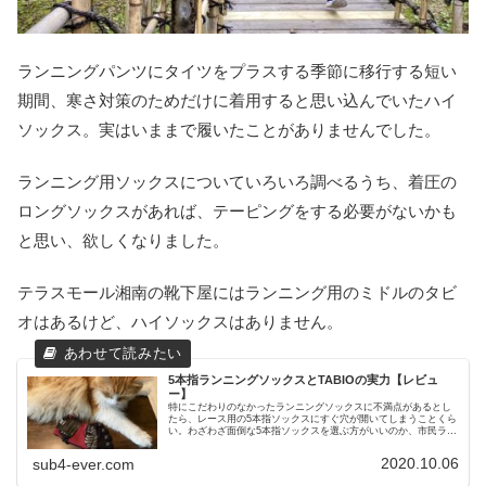
ランニングパンツにタイツをプラスする季節に移行する短い
期間、寒さ対策のためだけに着用すると思い込んでいたハイ
ソックス。実はいままで履いたことがありませんでした。
ランニング用ソックスについていろいろ調べるうち、着圧の
ロングソックスがあれば、テーピングをする必要がないかも
と思い、欲しくなりました。
テラスモール湘南の靴下屋にはランニング用のミドルのタビ
オはあるけど、ハイソックスはありません。
5本指ランニングソックスとTABIOの実力【レビュ
ー】
特にこだわりのなかったランニングソックスに不満点があるとし
たら、レース用の5本指ソックスにすぐ穴が開いてしまうことくら
い。わざわざ面倒な5本指ソックスを選ぶ方がいいのか、市民ラン
ナー支持率No.1のTABIOは実際いいのか、調べてみました。
2020.10.06
sub4-ever.com