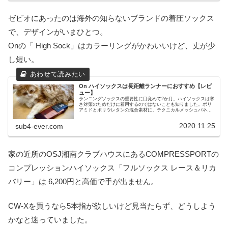
ゼビオにあったのは海外の知らないブランドの着圧ソックス
で、デザインがいまひとつ。
Onの「 High Sock」はカラーリングがかわいいけど、丈が少
し短い。
On ハイソックスは長距離ランナーにおすすめ【レビ
ュー】
ランニングソックスの重要性に目覚めて2か月。ハイソックスは寒
さ対策のためだけに着用するのではないことも知りました。ポリ
アミドとポリウレタンの混合素材に、テクニカルメッシュパネル
を組み合わせたOnのパフォーマンスハイソックスを試してみまし
た。
2020.11.25
sub4-ever.com
家の近所のOSJ湘南クラブハウスにあるCOMPRESSPORTの
コンプレッションハイソックス「フルソックス レース＆リカ
バリー」は 6,200円と高価で手が出ません。
CW-Xを買うなら5本指が欲しいけど見当たらず、どうしよう
かなと迷っていました。