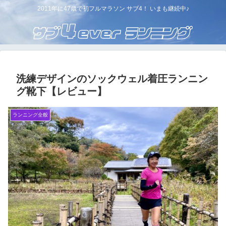
2011年に47歳で初フルマラソン サブ4！ いまも継続中♪
洗練デザインのソックウェル着圧ランニン
グ靴下【レビュー】
ランニング全般