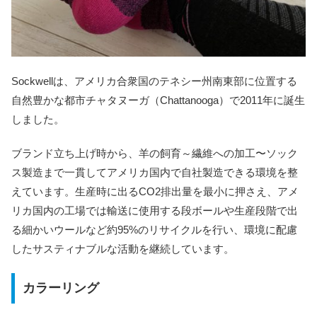
Sockwellは、アメリカ合衆国のテネシー州南東部に位置する
自然豊かな都市チャタヌーガ（Chattanooga）で2011年に誕生
しました。
ブランド立ち上げ時から、羊の飼育～繊維への加工〜ソック
ス製造まで一貫してアメリカ国内で自社製造できる環境を整
えています。生産時に出るCO2排出量を最小に押さえ、アメ
リカ国内の工場では輸送に使用する段ボールや生産段階で出
る細かいウールなど約95%のリサイクルを行い、環境に配慮
したサスティナブルな活動を継続しています。
カラーリング