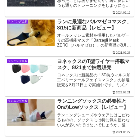
思ったことはありませんか。暑い夏にい
つも通りのトレーニングをしようにも疲
弊し、熱中症も心配です。気温が上がる
2024.05.15
街中から涼しい風の通る夏山へ。普段使
わない筋肉を使って足腰を鍛えればマラ
ランに最適なバルマゼロマスク、
ランニング全般
ソンに非常に効果的です。
8/15に新商品【レビュー】
オールメッシュ素材を採用したバルザー
リの高機能マスク「Barzagli Mask
ZERO（バルマゼロ）」の新商品が8月15
日に予約販売されます。圧倒的な通気性
2021.05.27
と軽量化を実現したスポーツに最適なマ
スクで、前回は4時間で6万枚が完売しま
ヨネックスのT型ワイヤー搭載マ
ランニング全般
した。
スク、8/21まで抽選販売
ヨネックスは新製品の「3D抗ウィルス加
工ベリークールフェイスマスク」の抽選
販売を8月21日まで実施中です。ミズノや
アディダスより使いやすい！ と、ヨネッ
2023.08.21
クスのスポーツフェイスマスクは夫のお
気に入り。私は新機能のT型ワイヤーに期
ランニングソックスの必要性と
ランニング全般
待しています。
OnのLowソックス【レビュー】
ランニングシューズやウェアにはこだわ
るものの、ソックスには特に気を使わな
い人が多いのではないでしょうか。登山
用の靴下は厚みや素材から普通の靴下と
2021.05.27
の機能の違いが一目瞭然ですが、わざわ