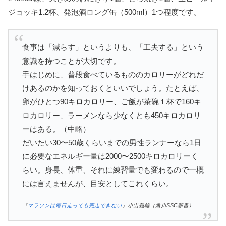
ジョッキ1.2杯、発泡酒ロング缶（500ml）1つ程度です。
食事は「減らす」というよりも、「工夫する」という
意識を持つことが大切です。
手はじめに、普段食べているもののカロリーがどれだ
けあるのかを知っておくといいでしょう。たとえば、
卵がひとつ90キロカロリー、ご飯が茶碗１杯で160キ
ロカロリー、ラーメンなら少なくとも450キロカロリ
ーはある。（中略）
だいたい30〜50歳くらいまでの男性ランナーなら1日
に必要なエネルギー量は2000〜2500キロカロリーく
らい。身長、体重、それに練習量でも変わるので一概
には言えませんが、目安としてこれくらい。
『
マラソンは毎日走っても完走できない
』小出義雄（角川SSC新書）