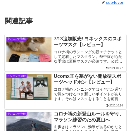
sub4ever
関連記事
7/13追加販売! ヨネックスのスポ
ランニング全般
ーツマスク【レビュー】
コロナ禍のランニングの新エチケットと
して定着したマスクラン。熱中症が心配
な季節は夏用マスクが必須です。公式サ
イトで発売されるやアクセスが殺到、す
2021.05.27
ぐに売り切れたヨネックスの「スポーツ
フェイスマスク」の追加販売が決まりま
Ucomx耳を塞がない開放型スポ
ランニング全般
した。その実力やいかに！
ーツヘッドホン【レビュー】
コロナ禍のランニングではイヤホン選び
で気をつけるべき新しいポイントがあり
ます。それはマスクをすることを前提に
考えること。マスクの脱着がしにくい左
2020.10.14
右独立型の完全ワイヤレスイヤホンを何
度か落としそうになったので、耳かけ型
コロナ禍の新登山ルールを守り、
ランニング全般
イヤホンを購入しました。
マラソン練習のため夏山へ
山歩きはマラソンに効果があるのかなと