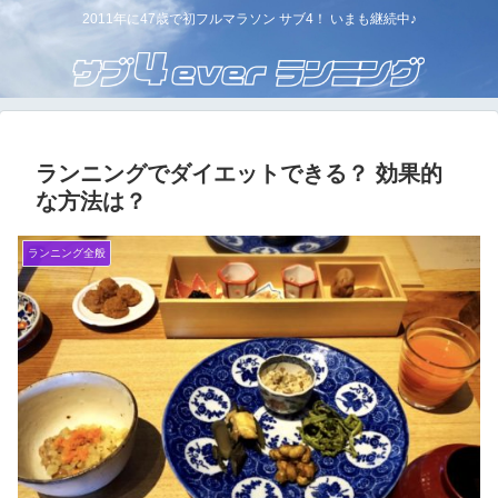
2011年に47歳で初フルマラソン サブ4！ いまも継続中♪
ランニングでダイエットできる？ 効果的
な方法は？
ランニング全般