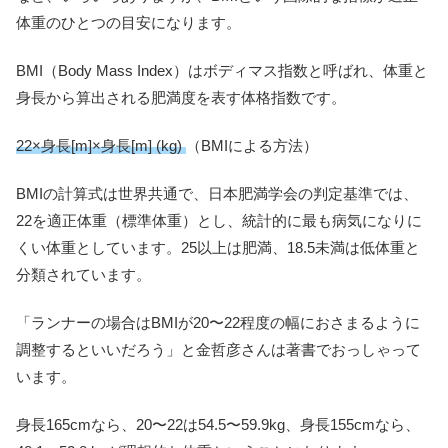
体重のひとつの目安になります。
BMI（Body Mass Index）はボディマス指数と呼ばれ、体重と
身長から算出される肥満度を表す体格指数です。
22×身長[m]×身長[m] (kg)
（BMIによる方法）
BMIの計算式は世界共通で、日本肥満学会の判定基準では、
22を適正体重（標準体重）とし、統計的に最も病気になりに
くい体重としています。25以上は肥満、18.5未満は低体重と
分類されています。
「ランナーの場合はBMIが20〜22程度の幅におさまるように
調整するといいだろう」と金哲彦さんは著書でおっしゃって
います。
身長165cmなら、20〜22は54.5〜59.9kg、身長155cmなら、