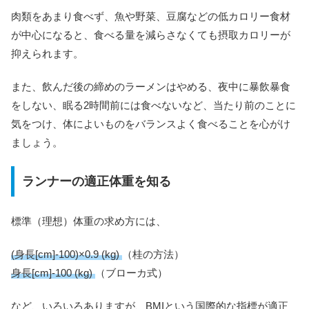
肉類をあまり食べず、魚や野菜、豆腐などの低カロリー食材
が中心になると、食べる量を減らさなくても摂取カロリーが
抑えられます。
また、飲んだ後の締めのラーメンはやめる、夜中に暴飲暴食
をしない、眠る2時間前には食べないなど、当たり前のことに
気をつけ、体によいものをバランスよく食べることを心がけ
ましょう。
ランナーの適正体重を知る
標準（理想）体重の求め方には、
(身長[cm]-100)×0.9 (kg)
（桂の方法）
身長[cm]-100 (kg)
（ブローカ式）
など、いろいろありますが、BMIという国際的な指標が適正