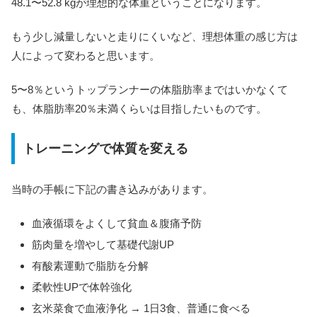
48.1〜52.8 kgが理想的な体重ということになります。
もう少し減量しないと走りにくいなど、理想体重の感じ方は
人によって変わると思います。
5〜8％というトップランナーの体脂肪率まではいかなくて
も、体脂肪率20％未満くらいは目指したいものです。
トレーニングで体質を変える
当時の手帳に下記の書き込みがあります。
血液循環をよくして貧血＆腹痛予防
筋肉量を増やして基礎代謝UP
有酸素運動で脂肪を分解
柔軟性UPで体幹強化
玄米菜食で血液浄化 → 1日3食、普通に食べる