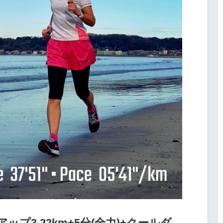
プ3.22km+5分(全力)+クールダ