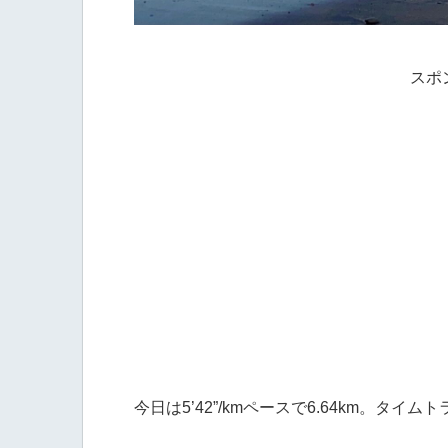
スポ
今日は5’42”/kmペースで6.64km。タイムト